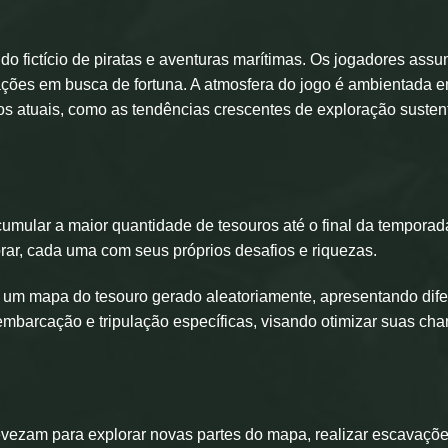
do fictício de piratas e aventuras marítimas. Os jogadores ass
lações em busca de fortuna. A atmosfera do jogo é ambientada 
os atuais, como as tendências crescentes de exploração susten
cumular a maior quantidade de tesouros até o final da temporad
rar, cada uma com seus próprios desafios e riquezas.
m um mapa do tesouro gerado aleatoriamente, apresentando dife
embarcação e tripulação específicas, visando otimizar suas ch
revezam para explorar novas partes do mapa, realizar escavaçõ