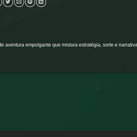
e aventura empolgante que mistura estratégia, sorte e narrativ