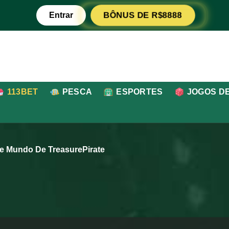
Entrar
BÔNUS DE R$8888
113BET
PESCA
ESPORTES
JOGOS DE
e Mundo De TreasurePirate