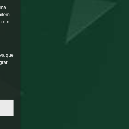
rma
mitem
ca em
iva que
grar