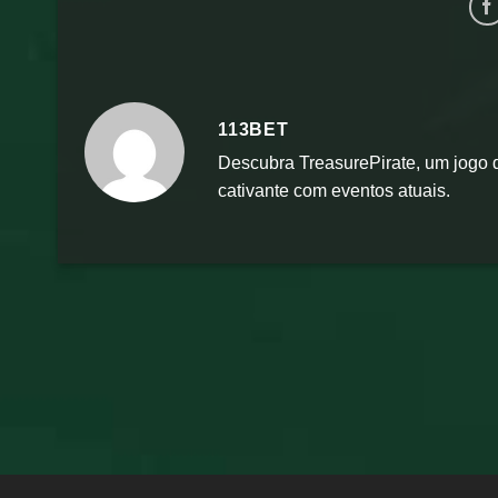
113BET
Descubra TreasurePirate, um jogo d
cativante com eventos atuais.