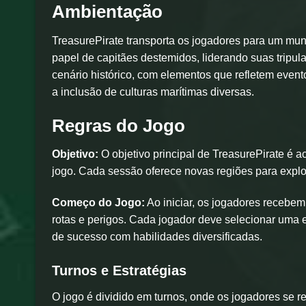
Ambientação
TreasurePirate transporta os jogadores para um mun
papel de capitães destemidos, liderando suas tripu
cenário histórico, com elementos que refletem event
a inclusão de culturas marítimas diversas.
Regras do Jogo
Objetivo:
O objetivo principal de TreasurePirate é a
jogo. Cada sessão oferece novas regiões para explo
Começo do Jogo:
Ao iniciar, os jogadores recebe
rotas e perigos. Cada jogador deve selecionar uma 
de sucesso com habilidades diversificadas.
Turnos e Estratégias
O jogo é dividido em turnos, onde os jogadores se 