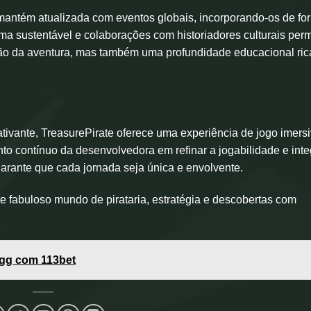
mantém atualizada com eventos globais, incorporando-os de fo
a sustentável e colaborações com historiadores culturais per
o da aventura, mas também uma profundidade educacional ri
tivante, TreasurePirate oferece uma experiência de jogo imers
o contínuo da desenvolvedora em refinar a jogabilidade e inte
arante que cada jornada seja única e envolvente.
e fabuloso mundo de pirataria, estratégia e descobertas com
gg com 113bet