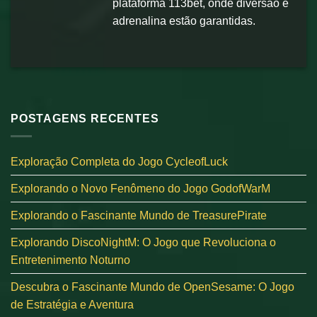
plataforma 113bet, onde diversão e
adrenalina estão garantidas.
POSTAGENS RECENTES
Exploração Completa do Jogo CycleofLuck
Explorando o Novo Fenômeno do Jogo GodofWarM
Explorando o Fascinante Mundo de TreasurePirate
Explorando DiscoNightM: O Jogo que Revoluciona o
Entretenimento Noturno
Descubra o Fascinante Mundo de OpenSesame: O Jogo
de Estratégia e Aventura