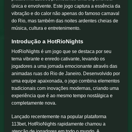
única e envolvente. Este jogo captura a essência da
vibração e do calor não apenas do famoso carnaval
do Rio, mas também das noites ardentes cheias de
música, cultura e entretenimento.
Introdução a HotRioNights
HotRioNights é um jogo que se destaca por seu
tema vibrante e enredo cativante, levando os
jogadores a uma jornada emocionante através das
animadas ruas do Rio de Janeiro. Desenvolvido por
uma equipe apaixonada, o jogo combina elementos
tradicionais com inovações modernas, criando uma
experiência que é ao mesmo tempo nostálgica e
completamente nova.
Lançado recentemente na popular plataforma
113bet, HotRioNights rapidamente chamou a
atenção de jogadores em todo o mundo. A