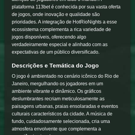
plataforma 113bet é conhecida por sua vasta oferta
de jogos, onde inovação e qualidade são
prioridades. A integração de HotRioNights a esse
ecossistema complementa a rica variedade de
jogos disponíveis, oferecendo algo
verdadeiramente especial e alinhado com as
expectativas de um público diversificado.
Descrições e Temática do Jogo
O jogo é ambientado no cenário icônico do Rio de
Janeiro, mergulhando os jogadores em um
ambiente vibrante e dinâmico. Os gráficos
deslumbrantes recriam meticulosamente as
paisagens urbanas, praias ensolaradas e eventos
culturais característicos da cidade. A música de
fundo, cuidadosamente selecionada, cria uma
atmosfera envolvente que complementa a