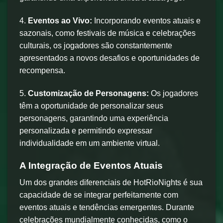
4.
Eventos ao Vivo:
Incorporando eventos atuais e
sazonais, como festivais de música e celebrações
culturais, os jogadores são constantemente
apresentados a novos desafios e oportunidades de
recompensa.
5.
Customização de Personagens:
Os jogadores
têm a oportunidade de personalizar seus
personagens, garantindo uma experiência
personalizada e permitindo expressar
individualidade em um ambiente virtual.
A Integração de Eventos Atuais
Um dos grandes diferenciais de HotRioNights é sua
capacidade de se integrar perfeitamente com
eventos atuais e tendências emergentes. Durante
celebrações mundialmente conhecidas, como o