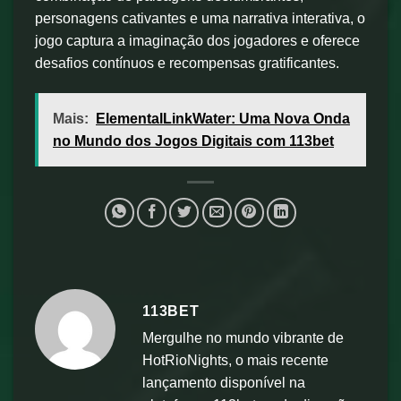
personagens cativantes e uma narrativa interativa, o
jogo captura a imaginação dos jogadores e oferece
desafios contínuos e recompensas gratificantes.
Mais:
ElementalLinkWater: Uma Nova Onda
no Mundo dos Jogos Digitais com 113bet
113BET
Mergulhe no mundo vibrante de
HotRioNights, o mais recente
lançamento disponível na