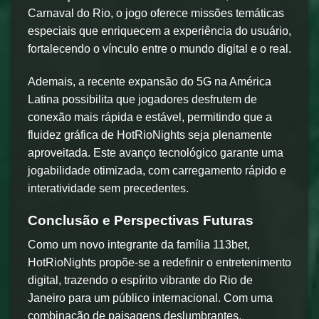
Carnaval do Rio, o jogo oferece missões temáticas
especiais que enriquecem a experiência do usuário,
fortalecendo o vínculo entre o mundo digital e o real.
Ademais, a recente expansão do 5G na América
Latina possibilita que jogadores desfrutem de
conexão mais rápida e estável, permitindo que a
fluidez gráfica de HotRioNights seja plenamente
aproveitada. Este avanço tecnológico garante uma
jogabilidade otimizada, com carregamento rápido e
interatividade sem precedentes.
Conclusão e Perspectivas Futuras
Como um novo integrante da família 113bet,
HotRioNights propõe-se a redefinir o entretenimento
digital, trazendo o espírito vibrante do Rio de
Janeiro para um público internacional. Com uma
combinação de paisagens deslumbrantes,