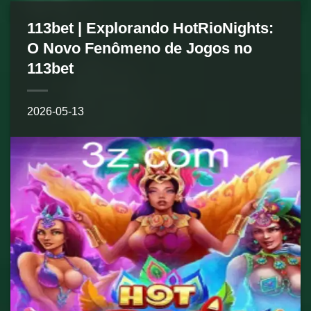
113bet | Explorando HotRioNights:
O Novo Fenômeno de Jogos no
113bet
2026-05-13