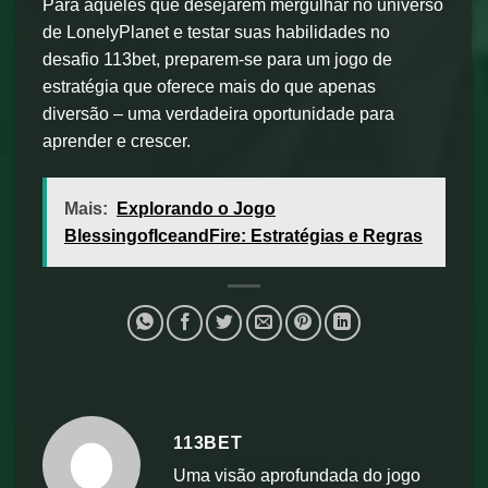
Para aqueles que desejarem mergulhar no universo
de LonelyPlanet e testar suas habilidades no
desafio 113bet, preparem-se para um jogo de
estratégia que oferece mais do que apenas
diversão – uma verdadeira oportunidade para
aprender e crescer.
Mais:
Explorando o Jogo
BlessingofIceandFire: Estratégias e Regras
113BET
Uma visão aprofundada do jogo