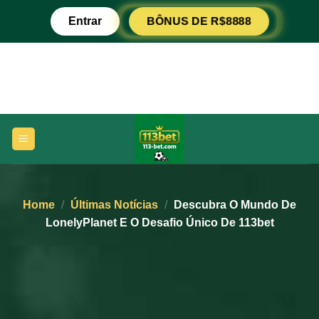
Ir
Entrar
BÔNUS DE R$8888
para
o
conteúdo
Home
/
Últimas Notícias
/
Descubra O Mundo De
LonelyPlanet E O Desafio Único De 113bet