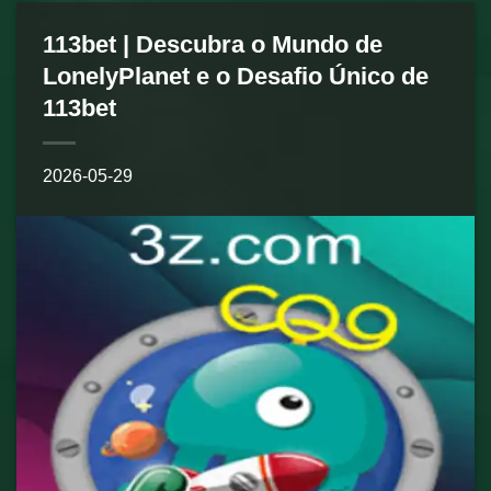
113bet | Descubra o Mundo de
LonelyPlanet e o Desafio Único de
113bet
2026-05-29