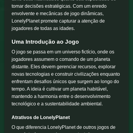
tomar decisões estratégicas. Com um enredo
envolvente e mecânicas de jogo dinâmicas,
LonelyPlanet promete capturar a atenção de
jogadores de todas as idades.
Uma Introdução ao Jogo
O jogo se passa em um universo fictício, onde os
jogadores assumem o comando de um planeta
distante. Eles devem gerenciar recursos, explorar
novas tecnologias e construir civilizações enquanto
enfrentam desafios únicos que surgem ao longo do
tempo. A ideia é cultivar um planeta habitável,
mantendo a harmonia entre o desenvolvimento
tecnológico e a sustentabilidade ambiental.
Atrativos de LonelyPlanet
O que diferencia LonelyPlanet de outros jogos de