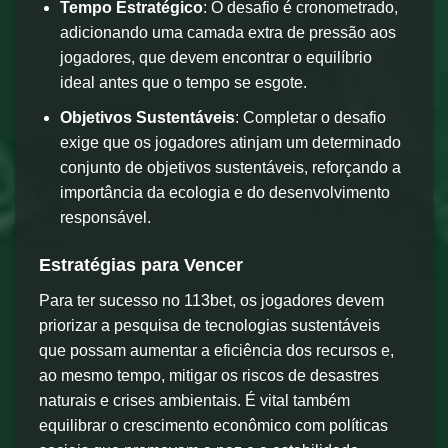
Tempo Estratégico
: O desafio é cronometrado,
adicionando uma camada extra de pressão aos
jogadores, que devem encontrar o equilíbrio
ideal antes que o tempo se esgote.
Objetivos Sustentáveis
: Completar o desafio
exige que os jogadores atinjam um determinado
conjunto de objetivos sustentáveis, reforçando a
importância da ecologia e do desenvolvimento
responsável.
Estratégias para Vencer
Para ter sucesso no 113bet, os jogadores devem
priorizar a pesquisa de tecnologias sustentáveis
que possam aumentar a eficiência dos recursos e,
ao mesmo tempo, mitigar os riscos de desastres
naturais e crises ambientais. É vital também
equilibrar o crescimento econômico com políticas