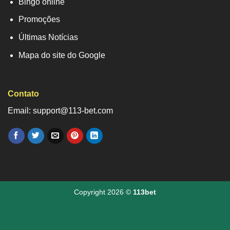
Bingo online
Promoções
Últimas Notícias
Mapa do site do Google
Contato
Email: support@113-bet.com
Copyright 2026 ©
113bet