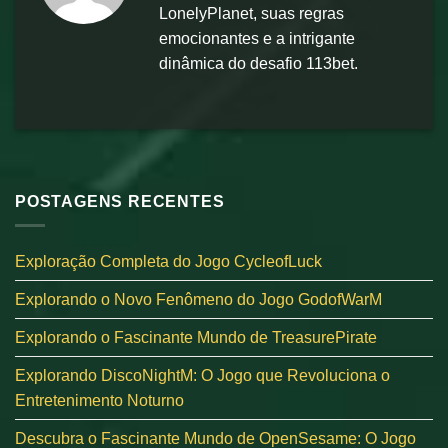
LonelyPlanet, suas regras
emocionantes e a intrigante
dinâmica do desafio 113bet.
POSTAGENS RECENTES
Exploração Completa do Jogo CycleofLuck
Explorando o Novo Fenômeno do Jogo GodofWarM
Explorando o Fascinante Mundo de TreasurePirate
Explorando DiscoNightM: O Jogo que Revoluciona o
Entretenimento Noturno
Descubra o Fascinante Mundo de OpenSesame: O Jogo