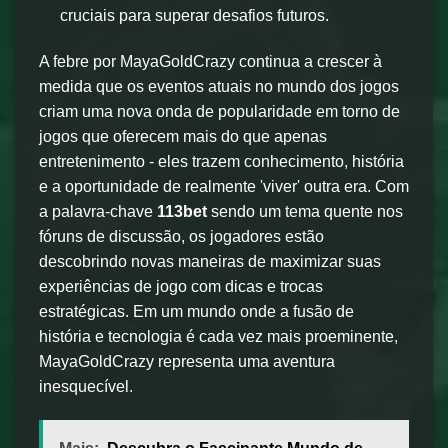
cruciais para superar desafios futuros.
A febre por MayaGoldCrazy continua a crescer à
medida que os eventos atuais no mundo dos jogos
criam uma nova onda de popularidade em torno de
jogos que oferecem mais do que apenas
entretenimento - eles trazem conhecimento, história
e a oportunidade de realmente 'viver' outra era. Com
a palavra-chave
113bet
sendo um tema quente nos
fóruns de discussão, os jogadores estão
descobrindo novas maneiras de maximizar suas
experiências de jogo com dicas e trocas
estratégicas. Em um mundo onde a fusão de
história e tecnologia é cada vez mais proeminente,
MayaGoldCrazy representa uma aventura
inesquecível.