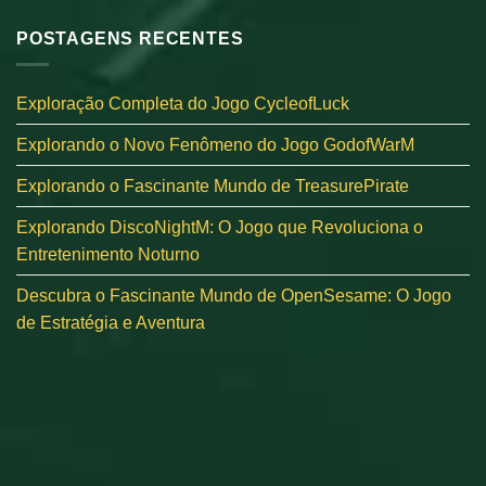
POSTAGENS RECENTES
Exploração Completa do Jogo CycleofLuck
Explorando o Novo Fenômeno do Jogo GodofWarM
Explorando o Fascinante Mundo de TreasurePirate
Explorando DiscoNightM: O Jogo que Revoluciona o
Entretenimento Noturno
Descubra o Fascinante Mundo de OpenSesame: O Jogo
de Estratégia e Aventura