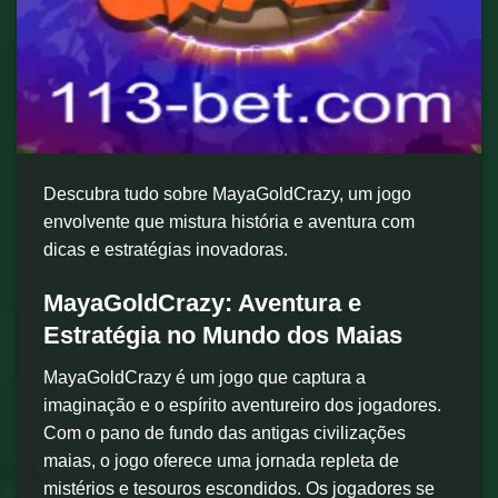
Descubra tudo sobre MayaGoldCrazy, um jogo
envolvente que mistura história e aventura com
dicas e estratégias inovadoras.
MayaGoldCrazy: Aventura e
Estratégia no Mundo dos Maias
MayaGoldCrazy é um jogo que captura a
imaginação e o espírito aventureiro dos jogadores.
Com o pano de fundo das antigas civilizações
maias, o jogo oferece uma jornada repleta de
mistérios e tesouros escondidos. Os jogadores se