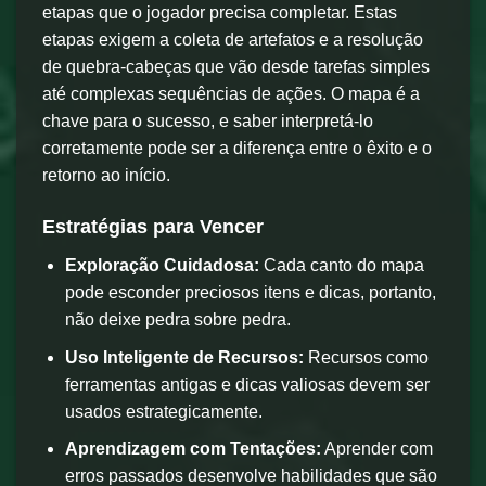
etapas que o jogador precisa completar. Estas
etapas exigem a coleta de artefatos e a resolução
de quebra-cabeças que vão desde tarefas simples
até complexas sequências de ações. O mapa é a
chave para o sucesso, e saber interpretá-lo
corretamente pode ser a diferença entre o êxito e o
retorno ao início.
Estratégias para Vencer
Exploração Cuidadosa:
Cada canto do mapa
pode esconder preciosos itens e dicas, portanto,
não deixe pedra sobre pedra.
Uso Inteligente de Recursos:
Recursos como
ferramentas antigas e dicas valiosas devem ser
usados estrategicamente.
Aprendizagem com Tentações:
Aprender com
erros passados desenvolve habilidades que são