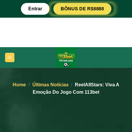
Ir
BÔNUS DE R$8888
Entrar
para
o
conteúdo
Home
/
Últimas Notícias
/
ReelAllStars: Viva A
Emoção Do Jogo Com 113bet