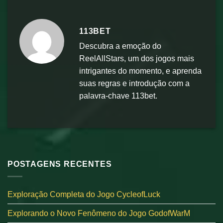
113BET
Descubra a emoção do
ReelAllStars, um dos jogos mais
intrigantes do momento, e aprenda
suas regras e introdução com a
palavra-chave 113bet.
POSTAGENS RECENTES
Exploração Completa do Jogo CycleofLuck
Explorando o Novo Fenômeno do Jogo GodofWarM