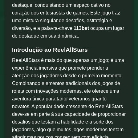
destaque, conquistando um espaço cativo no
coração dos entusiastas de games. Este jogo traz
uma mistura singular de desafios, estratégia e
diversão, e a palavra-chave
113bet
ocupa um lugar
de destaque em sua dinâmica.
Introdução ao ReelAllStars
ReelAllStars é mais do que apenas um jogo; é uma
experiência imersiva que promete prender a
atenção dos jogadores desde o primeiro momento.
Combinando elementos tradicionais dos jogos de
roleta com inovações modernas, ele oferece uma
aventura única para tanto veteranos quanto
novatos. A popularidade crescente do ReelAllStars
deve-se em parte à sua capacidade de proporcionar
desafios que testam a habilidade e a sorte dos
jogadores, algo que muitos jogos modernos tentam
atingir mas poucos conseguem com eficácia.