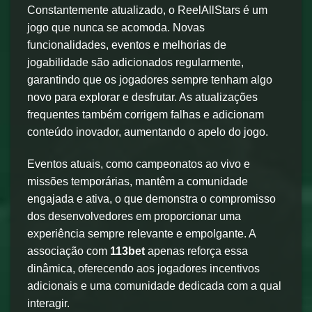
Constantemente atualizado, o ReelAllStars é um
jogo que nunca se acomoda. Novas
funcionalidades, eventos e melhorias de
jogabilidade são adicionados regularmente,
garantindo que os jogadores sempre tenham algo
novo para explorar e desfrutar. As atualizações
frequentes também corrigem falhas e adicionam
conteúdo inovador, aumentando o apelo do jogo.
Eventos atuais, como campeonatos ao vivo e
missões temporárias, mantêm a comunidade
engajada e ativa, o que demonstra o compromisso
dos desenvolvedores em proporcionar uma
experiência sempre relevante e empolgante. A
associação com
113bet
apenas reforça essa
dinâmica, oferecendo aos jogadores incentivos
adicionais e uma comunidade dedicada com a qual
interagir.