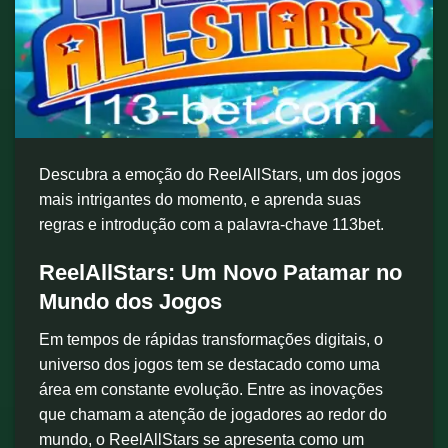
Descubra a emoção do ReelAllStars, um dos jogos
mais intrigantes do momento, e aprenda suas
regras e introdução com a palavra-chave 113bet.
ReelAllStars: Um Novo Patamar no
Mundo dos Jogos
Em tempos de rápidas transformações digitais, o
universo dos jogos tem se destacado como uma
área em constante evolução. Entre as inovações
que chamam a atenção de jogadores ao redor do
mundo, o ReelAllStars se apresenta como um