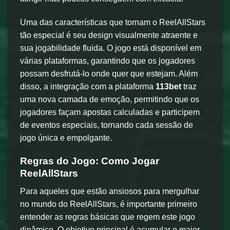
Uma das características que tornam o ReelAllStars
tão especial é seu design visualmente atraente e
sua jogabilidade fluida. O jogo está disponível em
várias plataformas, garantindo que os jogadores
possam desfrutá-lo onde quer que estejam. Além
disso, a integração com a plataforma
113bet
traz
uma nova camada de emoção, permitindo que os
jogadores façam apostas calculadas e participem
de eventos especiais, tornando cada sessão de
jogo única e empolgante.
Regras do Jogo: Como Jogar
ReelAllStars
Para aqueles que estão ansiosos para mergulhar
no mundo do ReelAllStars, é importante primeiro
entender as regras básicas que regem este jogo
dinâmico. O objetivo principal é acumular o maior