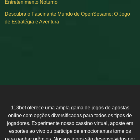
Entretenimento Noturno
Descubra o Fascinante Mundo de OpenSesame: O Jogo
de Estratégia e Aventura
113bet oferece uma ampla gama de jogos de apostas
online com opções diversificadas para todos os tipos de
jogadores. Experimente nosso cassino virtual, aposte em
esportes ao vivo ou participe de emocionantes torneios
para ganhar prêmios. Nossos jogos são desenvolvidos por