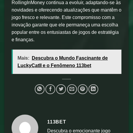
RollingInMoney continua a evoluir, adaptando-se às
novidades e oferecendo atualizações que mantêm o
jogo fresco e relevante. Este compromisso com a
inovação garante que ele permaneça uma escolha
popular entre os entusiastas de jogos de estratégia
e finanças.
Mais:
Descubra o Mundo Fascinante de
LuckyCatII e o Fenômeno 113bet
113BET
Descubra o emocionante jogo