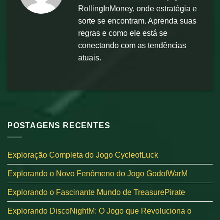
RollingInMoney, onde estratégia e
sorte se encontram. Aprenda suas
regras e como ele está se
conectando com as tendências
atuais.
POSTAGENS RECENTES
Exploração Completa do Jogo CycleofLuck
Explorando o Novo Fenômeno do Jogo GodofWarM
Explorando o Fascinante Mundo de TreasurePirate
Explorando DiscoNightM: O Jogo que Revoluciona o