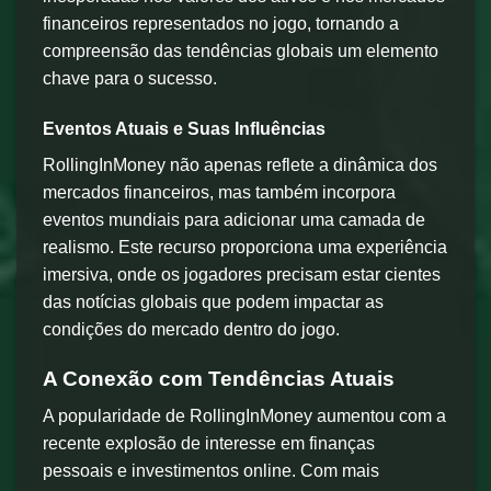
financeiros representados no jogo, tornando a
compreensão das tendências globais um elemento
chave para o sucesso.
Eventos Atuais e Suas Influências
RollingInMoney não apenas reflete a dinâmica dos
mercados financeiros, mas também incorpora
eventos mundiais para adicionar uma camada de
realismo. Este recurso proporciona uma experiência
imersiva, onde os jogadores precisam estar cientes
das notícias globais que podem impactar as
condições do mercado dentro do jogo.
A Conexão com Tendências Atuais
A popularidade de RollingInMoney aumentou com a
recente explosão de interesse em finanças
pessoais e investimentos online. Com mais