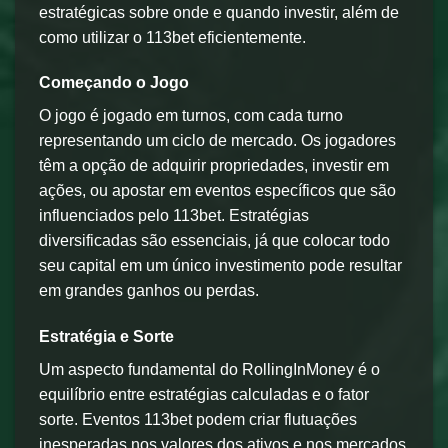
estratégicas sobre onde e quando investir, além de
como utilizar o 113bet eficientemente.
Começando o Jogo
O jogo é jogado em turnos, com cada turno
representando um ciclo de mercado. Os jogadores
têm a opção de adquirir propriedades, investir em
ações, ou apostar em eventos específicos que são
influenciados pelo 113bet. Estratégias
diversificadas são essenciais, já que colocar todo
seu capital em um único investimento pode resultar
em grandes ganhos ou perdas.
Estratégia e Sorte
Um aspecto fundamental do RollingInMoney é o
equilíbrio entre estratégias calculadas e o fator
sorte. Eventos 113bet podem criar flutuações
inesperadas nos valores dos ativos e nos mercados