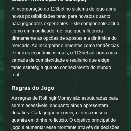
A incorporação do 113bet no sistema de jogo abriu
novas possibilidades tanto para novatos quanto
para jogadores experientes. Este componente actua
como um modificador de jogo que influencia
diretamente as opções de apostas e a dinâmica do
mercado. Ao incorporar elementos como tendências
e índices econômicos reais, o 113bet adiciona uma
camada de complexidade e realismo que exige
tanto estratégia quanto conhecimento do mundo
real.
Regras do Jogo
As regras de RollingInMoney são estruturadas para
serem acessíveis, enquanto ainda apresentam
desafios. Cada jogador começa com a mesma
quantia em dinheiro fictício. O objetivo principal do
jogo é aumentar esse montante através de decisões