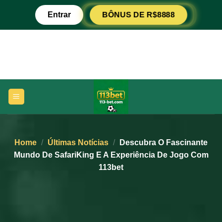
Ir
Entrar
BÔNUS DE R$8888
para
o
conteúdo
Home
/
Últimas Notícias
/
Descubra O Fascinante
Mundo De SafariKing E A Experiência De Jogo Com
113bet