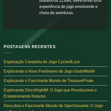
plataforma 113bet, oferecendo uma
experiência de jogo envolvente e
cheia de aventuras.
POSTAGENS RECENTES
Exploração Completa do Jogo CycleofLuck
Explorando o Novo Fenômeno do Jogo GodofWarM
Explorando o Fascinante Mundo de TreasurePirate
Explorando DiscoNightM: O Jogo que Revoluciona o
Entretenimento Noturno
Descubra o Fascinante Mundo de OpenSesame: O Jogo