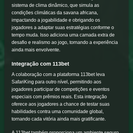
sistema de clima dinâmico, que simula as
condições climáticas da savana africana,
impactando a jogabilidade e obrigando os
jogadores a adaptar suas estratégias conforme o
tempo muda. Isso adiciona uma camada extra de
desafio e realismo ao jogo, tornando a experiência
ainda mais envolvente.
Integração com 113bet
A colaboração com a plataforma 113bet leva
SafariKing para outro nível, permitindo aos
jogadores participar de competições e eventos
especiais com prêmios reais. Esta integração
oferece aos jogadores a chance de testar suas
habilidades contra uma comunidade global,
tornando cada vitória ainda mais gratificante.
A 113bet também proporciona um ambiente seguro