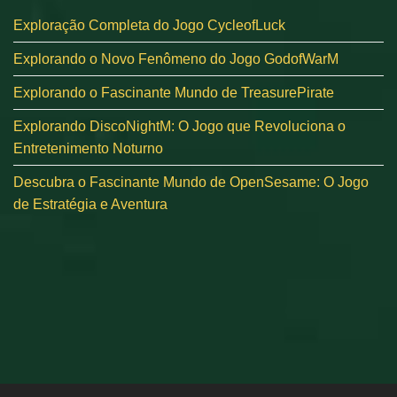
Exploração Completa do Jogo CycleofLuck
Explorando o Novo Fenômeno do Jogo GodofWarM
Explorando o Fascinante Mundo de TreasurePirate
Explorando DiscoNightM: O Jogo que Revoluciona o
Entretenimento Noturno
Descubra o Fascinante Mundo de OpenSesame: O Jogo
de Estratégia e Aventura