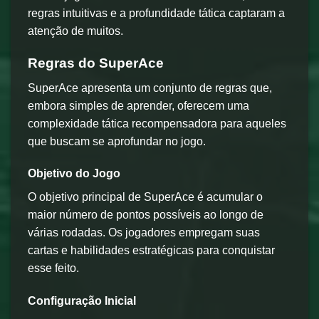
regras intuitivas e a profundidade tática captaram a
atenção de muitos.
Regras do SuperAce
SuperAce apresenta um conjunto de regras que,
embora simples de aprender, oferecem uma
complexidade tática recompensadora para aqueles
que buscam se aprofundar no jogo.
Objetivo do Jogo
O objetivo principal de SuperAce é acumular o
maior número de pontos possíveis ao longo de
várias rodadas. Os jogadores empregam suas
cartas e habilidades estratégicas para conquistar
esse feito.
Configuração Inicial