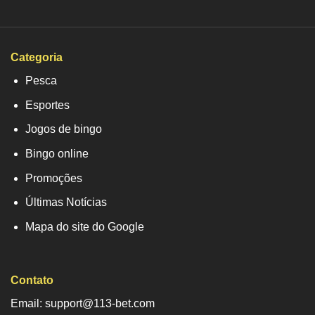
Categoria
Pesca
Esportes
Jogos de bingo
Bingo online
Promoções
Últimas Notícias
Mapa do site do Google
Contato
Email: support@113-bet.com