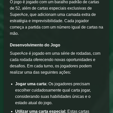
O jogo é jogado com um baralho padrão de cartas
de 52, além de cartas especiais exclusivas de
SuperAce, que adicionam uma camada extra de
estratégia e imprevisibilidade. Cada jogador
começa a partida com um número igual de cartas na
mão.
Desenvolvimento do Jogo
SuperAce é jogado em uma série de rodadas, com
cada rodada oferecendo novas oportunidades e
desafios. Em cada turno, os jogadores podem
realizar uma das seguintes ações:
Jogar uma carta:
Os jogadores precisam
escolher cuidadosamente qual carta jogar,
considerando suas habilidades únicas e o
estado atual do jogo.
Utilizar uma carta especial:
Estas cartas