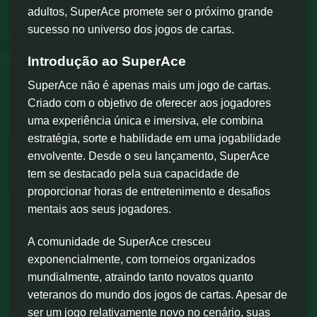
adultos, SuperAce promete ser o próximo grande
sucesso no universo dos jogos de cartas.
Introdução ao SuperAce
SuperAce não é apenas mais um jogo de cartas.
Criado com o objetivo de oferecer aos jogadores
uma experiência única e imersiva, ele combina
estratégia, sorte e habilidade em uma jogabilidade
envolvente. Desde o seu lançamento, SuperAce
tem se destacado pela sua capacidade de
proporcionar horas de entretenimento e desafios
mentais aos seus jogadores.
A comunidade de SuperAce cresceu
exponencialmente, com torneios organizados
mundialmente, atraindo tanto novatos quanto
veteranos do mundo dos jogos de cartas. Apesar de
ser um jogo relativamente novo no cenário, suas