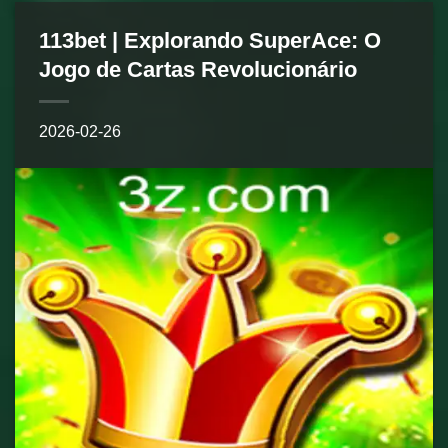
113bet | Explorando SuperAce: O
Jogo de Cartas Revolucionário
2026-02-26