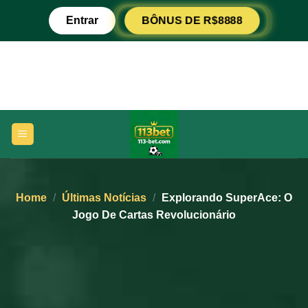
Ir
Entrar
BÔNUS DE R$8888
para
o
conteúdo
Home
/
Últimas Notícias
/
Explorando SuperAce: O
Jogo De Cartas Revolucionário