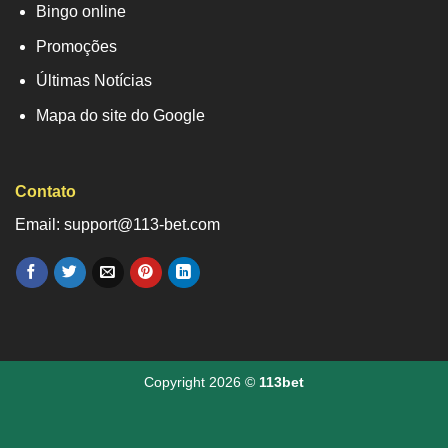
Bingo online
Promoções
Últimas Notícias
Mapa do site do Google
Contato
Email: support@113-bet.com
Copyright 2026 ©
113bet