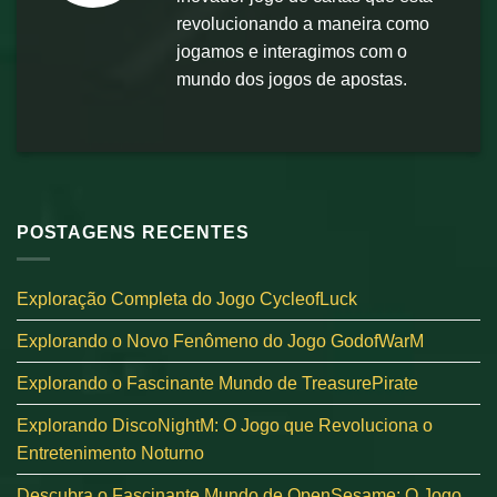
revolucionando a maneira como
jogamos e interagimos com o
mundo dos jogos de apostas.
POSTAGENS RECENTES
Exploração Completa do Jogo CycleofLuck
Explorando o Novo Fenômeno do Jogo GodofWarM
Explorando o Fascinante Mundo de TreasurePirate
Explorando DiscoNightM: O Jogo que Revoluciona o
Entretenimento Noturno
Descubra o Fascinante Mundo de OpenSesame: O Jogo