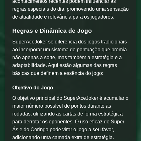
acontecimentos recentes podem influenciar as
regras especiais do dia, promovendo uma sensação
de atualidade e relevância para os jogadores.
Regras e Dinâmica de Jogo
SuperAceJoker se diferencia dos jogos tradicionais
ao incorporar um sistema de pontuação que premia
não apenas a sorte, mas também a estratégia e a
adaptabilidade. Aqui estão algumas das regras
básicas que definem a essência do jogo:
Objetivo do Jogo
O objetivo principal do SuperAceJoker é acumular o
maior número possível de pontos durante as
rodadas, utilizando as cartas de forma estratégica
para derrotar os oponentes. O uso eficaz do Super
Ás e do Coringa pode virar o jogo a seu favor,
adicionando uma camada extra de estratégia.