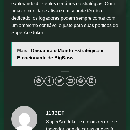
explorando diferentes cenários e estratégias. Com
uma comunidade ativa e um suporte técnico
dedicado, os jogadores podem sempre contar com
um ambiente confiável e justo para suas partidas de
SuperAceJoker.
Mais:
Descubra o Mundo Estratégico e
Emocionante de BigBoss
113BET
SuperAceJoker é o mais recente e
inovador jogo de cartas que está