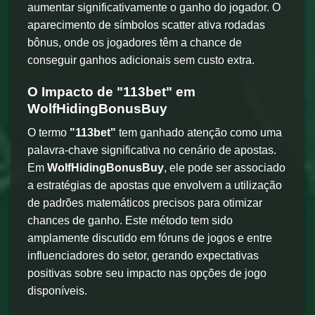
aumentar significativamente o ganho do jogador. O
aparecimento de símbolos scatter ativa rodadas
bônus, onde os jogadores têm a chance de
conseguir ganhos adicionais sem custo extra.
O Impacto de "113bet" em
WolfHidingBonusBuy
O termo
"113bet"
tem ganhado atenção como uma
palavra-chave significativa no cenário de apostas.
Em
WolfHidingBonusBuy
, ele pode ser associado
a estratégias de apostas que envolvem a utilização
de padrões matemáticos precisos para otimizar
chances de ganho. Este método tem sido
amplamente discutido em fóruns de jogos e entre
influenciadores do setor, gerando expectativas
positivas sobre seu impacto nas opções de jogo
disponíveis.