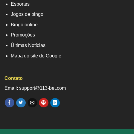
Esportes
Jogos de bingo
Bingo online
Promoções
Últimas Notícias
Mapa do site do Google
Contato
Email: support@113-bet.com