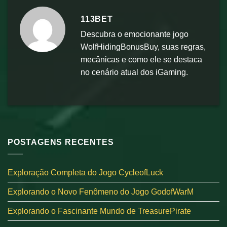
113BET
Descubra o emocionante jogo
WolfHidingBonusBuy, suas regras,
mecânicas e como ele se destaca
no cenário atual dos iGaming.
POSTAGENS RECENTES
Exploração Completa do Jogo CycleofLuck
Explorando o Novo Fenômeno do Jogo GodofWarM
Explorando o Fascinante Mundo de TreasurePirate