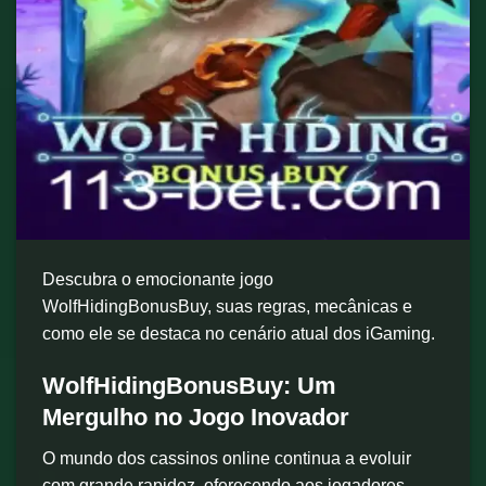
Descubra o emocionante jogo
WolfHidingBonusBuy, suas regras, mecânicas e
como ele se destaca no cenário atual dos iGaming.
WolfHidingBonusBuy: Um
Mergulho no Jogo Inovador
O mundo dos cassinos online continua a evoluir
com grande rapidez, oferecendo aos jogadores