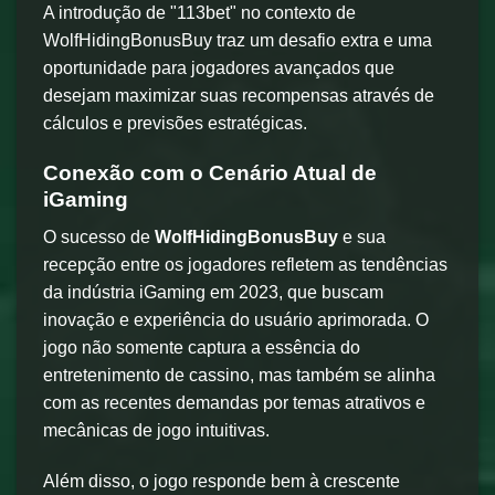
A introdução de "113bet" no contexto de
WolfHidingBonusBuy traz um desafio extra e uma
oportunidade para jogadores avançados que
desejam maximizar suas recompensas através de
cálculos e previsões estratégicas.
Conexão com o Cenário Atual de
iGaming
O sucesso de
WolfHidingBonusBuy
e sua
recepção entre os jogadores refletem as tendências
da indústria iGaming em 2023, que buscam
inovação e experiência do usuário aprimorada. O
jogo não somente captura a essência do
entretenimento de cassino, mas também se alinha
com as recentes demandas por temas atrativos e
mecânicas de jogo intuitivas.
Além disso, o jogo responde bem à crescente